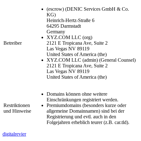
(escrow)
(DENIC Services GmbH & Co.
KG)
Heinrich-Hertz-Straße 6
64295 Darmstadt
Germany
XYZ.COM LLC
(org)
Betreiber
2121 E Tropicana Ave, Suite 2
Las Vegas NV 89119
United States of America (the)
XYZ.COM LLC
(admin)
(General Counsel)
2121 E Tropicana Ave, Suite 2
Las Vegas NV 89119
United States of America (the)
Domains können ohne weitere
Einschränkungen registriert werden.
Restriktionen
Premiumdomains (besonders kurze oder
und Hinweise
allgemeine Domainnamen) sind bei der
Registrierung und evtl. auch in den
Folgejahren erheblich teurer (z.B. car.tld).
digitalrevier