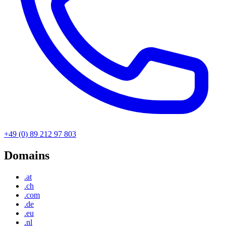
+49 (0) 89 212 97 803
Domains
.at
.ch
.com
.de
.eu
.nl