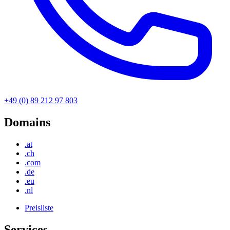
+49 (0) 89 212 97 803
Domains
.at
.ch
.com
.de
.eu
.nl
Preisliste
Services