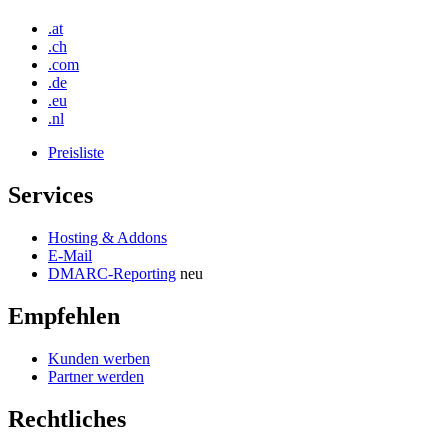
.at
.ch
.com
.de
.eu
.nl
Preisliste
Services
Hosting & Addons
E-Mail
DMARC-Reporting
neu
Empfehlen
Kunden werben
Partner werden
Rechtliches