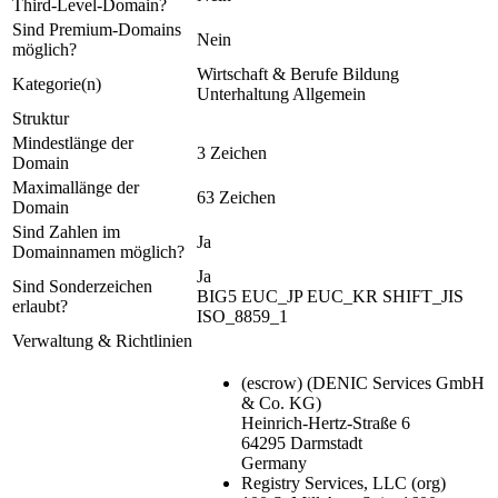
Third-Level-Domain?
Sind Premium-Domains
Nein
möglich?
Wirtschaft & Berufe
Bildung
Kategorie(n)
Unterhaltung
Allgemein
Struktur
Mindestlänge der
3 Zeichen
Domain
Maximallänge der
63 Zeichen
Domain
Sind Zahlen im
Ja
Domainnamen möglich?
Ja
Sind Sonderzeichen
BIG5
EUC_JP
EUC_KR
SHIFT_JIS
erlaubt?
ISO_8859_1
Verwaltung & Richtlinien
(escrow)
(DENIC Services GmbH
& Co. KG)
Heinrich-Hertz-Straße 6
64295 Darmstadt
Germany
Registry Services, LLC
(org)