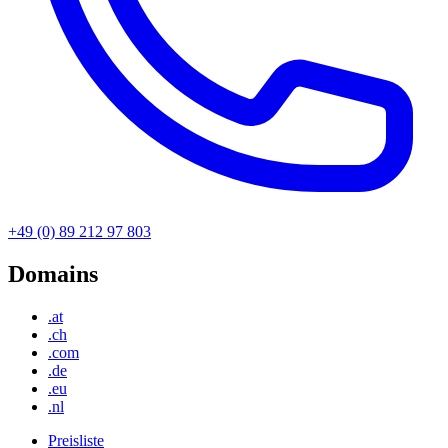
+49 (0) 89 212 97 803
Domains
.at
.ch
.com
.de
.eu
.nl
Preisliste